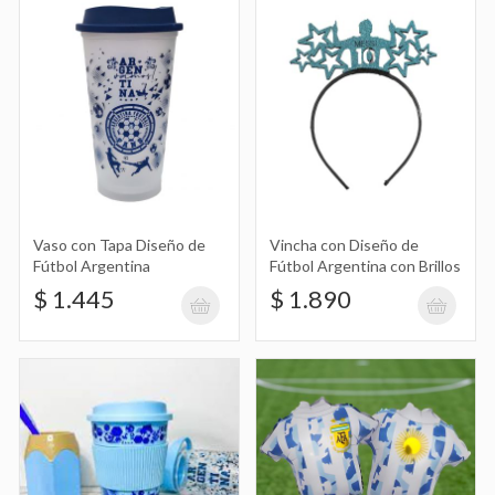
Vaso Térmico con Diseño de Fútbol
Argentina
$ 1.759
Globo Camiseta Argentina Afa 40Cm
$ 890
Vaso con Tapa Diseño de
Vincha con Diseño de
Fútbol Argentina
Fútbol Argentina con Brillos
$ 1.445
$ 1.890
Globo Camiseta Argentina 10 Messi
25Cm
$ 790