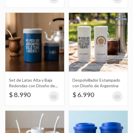
Despolvillador Estampado con Diseño
de Argentina
$ 6.990
Mate con Manija Cuadrado Blanco
Estampado con Diseño de Argentina
$ 5.890
Set de Latas Alta y Baja
Despolvillador Estampado
Redondas con Diseño de
con Diseño de Argentina
Argentina
$ 8.990
$ 6.990
Vaso Térmico Estampado con Diseño
de Argentina
$ 7.490