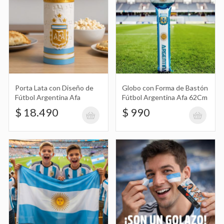
$ 990
Bandera Argentina 70X140Cm Grande
$ 5.890
Porta Lata con Diseño de
Globo con Forma de Bastón
Fútbol Argentina Afa
Fútbol Argentina Afa 62Cm
$ 18.490
$ 990
Set de Puntira Facial, Maquillaje
Artístico Celeste y Blanco en Blister
$ 1.690
Soy Tu Fan Vamos Argentina
Sombrero de Vaquero de Plástico con