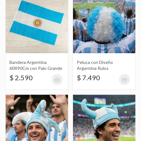
Gorro con Diseño de Vikingo Argentina
$ 8.990
Bandera Argentina
Peluca con Diseño
60X90Cm con Palo Grande
Argentina Rulos
Gorro con Forma de Pelota de Fútbol
$ 2.590
$ 7.490
Argentina
$ 8.990
Llavero Colgante Porta Celular con
Broche Diseño de Argentina
$ 1.099