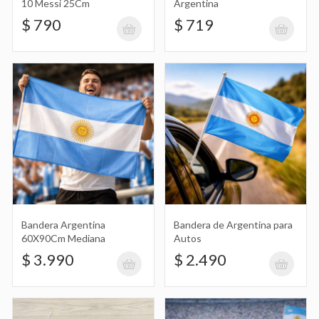
10 Messi 25Cm
Argentina
$ 790
$ 719
Bandera Argentina 60X90Cm con Palo
Grande
$ 2.590
Peluca con Diseño Argentina Rulos
$ 7.490
Bandera Argentina
Bandera de Argentina para
60X90Cm Mediana
Autos
$ 3.990
Gorro Tres Puntas Argentina con
$ 2.490
Cascabeles
$ 10.490