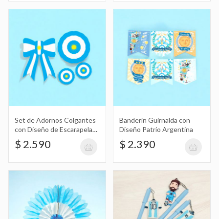
Adorno Colgante con Forma de
Escarapela Argentina
$ 1.890
Lapicera con Dije de Camiseta de
Set de Adornos Colgantes
Banderín Guirnalda con
con Diseño de Escarapela
Diseño Patrio Argentina
Fútbol Argentina, Messi 10
$ 2.690
Argentina
$ 2.590
$ 2.390
Llavero de Silicona Messi 10 Argentina,
Inter de Miami, Mundial, Campeón del
$ 3.390