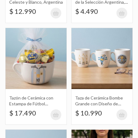
Celeste y Blanco, Argentina
de la Selección Argentina,
Afa para Pochoclos,
$ 12.990
$ 4.490
Tazón de Cerámica con Estampa de
Palomitas de Maiz
Fútbol Argentina Afa con Golosinas Día
$ 17.490
del Padre
Taza de Cerámica Bombe Grande con
Diseño de Fútbol Argentina Afa
$ 10.990
Tazón de Cerámica con
Taza de Cerámica Bombe
Estampa de Fútbol
Grande con Diseño de
Tazón de Cerámica con Diseño de
Argentina Afa con
Fútbol Argentina Afa
$ 17.490
$ 10.990
Golosinas Día del Padre
Fútbol Argentina Afa
$ 10.490