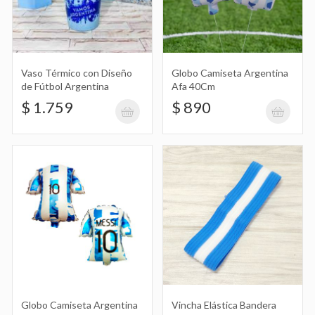
Vincha Elástica Bandera Argentina
$ 719
Vaso Térmico con Diseño
Globo Camiseta Argentina
de Fútbol Argentina
Afa 40Cm
$ 1.759
$ 890
Bandera Argentina 60X90Cm Mediana
$ 3.990
Bandera de Argentina para Autos
$ 2.490
Globo Camiseta Argentina
Vincha Elástica Bandera