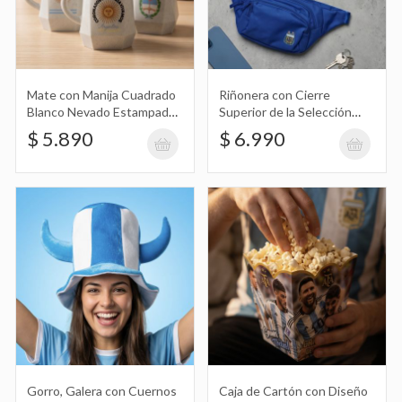
Riñonera con Cierre Superior de la
Selección Argentina, Afa
$ 6.990
Mate con Manija Cuadrado
Riñonera con Cierre
Blanco Nevado Estampado
Superior de la Selección
con Diseño de Argentina
Argentina, Afa
$ 5.890
$ 6.990
Gorro, Galera con Cuernos Celeste y
Blanco, Argentina
$ 12.990
Caja de Cartón con Diseño de la
Selección Argentina, Afa para
$ 4.490
Pochoclos, Palomitas de Maiz
Gorro, Galera con Cuernos
Caja de Cartón con Diseño