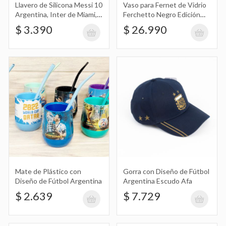
Escudo Afa
$ 7.729
Llavero de Silicona Messi 10
Vaso para Fernet de Vidrio
Argentina, Inter de Miami,
Ferchetto Negro Edición
Mundial, Campeón del
Mundial Qatar 2022, Fútbol
$ 3.390
$ 26.990
Mundo, Copa, Traje, Bisht
Argentina Afa 800Ml
con Correa Football
Vaso con Tapa Diseño de Fútbol
Argentina
$ 1.445
Vincha con Diseño de Fútbol Argentina
con Brillos
$ 1.890
Mate de Plástico con
Gorra con Diseño de Fútbol
Diseño de Fútbol Argentina
Argentina Escudo Afa
$ 2.639
$ 7.729