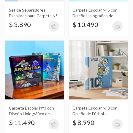
Set de Separadores
Carpeta Escolar N°5 con
Escolares para Carpeta N°3
Diseño Holográfico de
Carpeta Escolar N°3 con Diseño de
con Diseño de Fútbol
Fútbol Argentina,
$ 3.890
$ 10.490
Fútbol Argentina, Campeones del
Argentina X6
Coronados de Gloria, Messi
$ 8.990
Mundo, Messi 10
Set de Adornos Colgantes con Diseño
de Escarapela Argentina
$ 2.590
Carpeta Escolar N°3 con
Carpeta Escolar N°3 con
Banderín Guirnalda con Diseño Patrio
Diseño Holográfico de
Diseño de Fútbol
Fútbol Argentina,
Argentina, Campeones del
Argentina
$ 2.390
$ 11.490
$ 8.990
Coronados de Gloria, Messi
Mundo, Messi 10