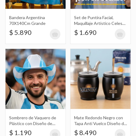
Diseño de Argentina
$ 1.190
Bandera Argentina
Set de Puntira Facial,
70X140Cm Grande
Maquillaje Artístico Celeste
y Blanco en Blister Soy Tu
$ 5.890
$ 1.690
Fan Vamos Argentina
Mate Redondo Negro con Tapa Anti
Vuelco Diseño de Argentina
$ 8.490
Set de Latas Alta y Baja Redondas con
Diseño de Argentina
$ 8.990
Sombrero de Vaquero de
Mate Redondo Negro con
Plástico con Diseño de
Tapa Anti Vuelco Diseño de
Argentina
Argentina
$ 1.190
$ 8.490