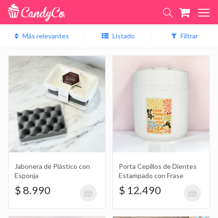
Listado
Filtrar
Jabonera de Plástico con Esponja
$ 8.990
Porta Cepillos de Dientes Estampado
con Frase
$ 12.490
Jabonera de Plástico con
Porta Cepillos de Dientes
Esponja
Estampado con Frase
$ 8.990
$ 12.490
Dispenser de Plástico para Jabón