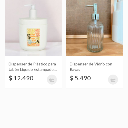
Líquido Estampado con Frase
$ 12.490
Dispenser de Vidrio con Rayas
$ 5.490
Dispenser de Plástico para
Dispenser de Vidrio con
Jabón Líquido Estampado
Rayas
con Frase
$ 12.490
$ 5.490