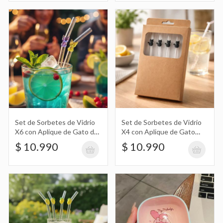
Set de Sorbetes de Vidrio X4 con
Aplique de Limón y Limpia Sorbete
$ 10.990
Mini Plato, Cuenco de Cerámica con
Set de Sorbetes de Vidrio
Set de Sorbetes de Vidrio
X6 con Aplique de Gato de
X4 con Aplique de Gato
Diseño de My Melody
$ 12.190
Color y Limpia Sorbete
Negro y Limpia Sorbete
$ 10.990
$ 10.990
Vaso Térmico Estampado con Diseño
Kawaii, Perro, Bread, Oveja 300Ml
$ 18.990