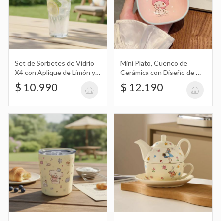
Set Tetera y Plato de Cerámica con
Set de Sorbetes de Vidrio
Mini Plato, Cuenco de
Diseño de Alicia en el País de las
$ 82.990
X4 con Aplique de Limón y
Cerámica con Diseño de My
Maravillas
Limpia Sorbete
Melody
$ 10.990
$ 12.190
Copa, Caliz de Ceramica con Pie y
Diseño de Hello Kitty
$ 32.990
Taza de Cerámica Estampada con