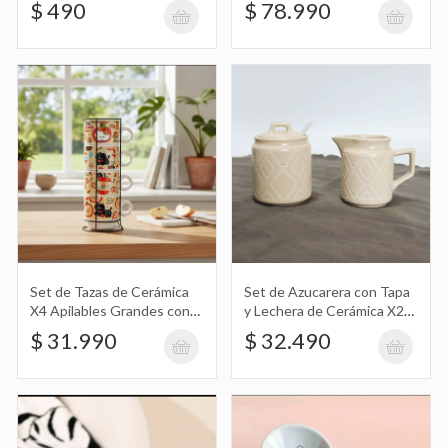
$ 490
de Madera X2, Bandeja y Cuchara X2
$ 78.990
Cuchara de Cerámica con Diseño de
Kuromi
$ 5.490
Cuchara de Cerámica con Diseño de
Set de Tazas de Cerámica
Set de Azucarera con Tapa
Cinnamoroll
$ 5.490
X4 Apilables Grandes con
y Lechera de Cerámica X2
Diseño de Animal, Gato,
con Cuchara
$ 31.990
$ 32.490
Perro, Fruta, Manzana,
Comida
Cuchara de Cerámica con Diseño de