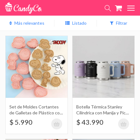
Listado
Filtrar
Set de Moldes Cortantes de Galletas
de Plástico con Diseño de Personajes
$ 5.990
de Snoopy Peanuts X8 en Blister
Botella Térmica Stanley Cilíndrica con
Manija y Pico 1500Ml
$ 43.990
Set de Moldes Cortantes
Botella Térmica Stanley
de Galletas de Plástico con
Cilíndrica con Manija y Pico
Diseño de Personajes de
1500Ml
$ 5.990
$ 43.990
Snoopy Peanuts X8 en
Blister
Taza de Vidrio Bombe Alta Estampada