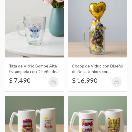
con Diseño de Stitch con Corazones y
$ 7.490
Flores
Chopp de Vidrio con Diseño de Boca
Juniors con Golosinas Día del Padre
$ 16.990
Taza de Vidrio Bombe Alta
Chopp de Vidrio con Diseño
Estampada con Diseño de
de Boca Juniors con
Stitch con Corazones y
Golosinas Día del Padre
$ 7.490
$ 16.990
Flores
Chopp de Cerámica Estampado con
Diseño del Día del Padre 1L
$ 23.990