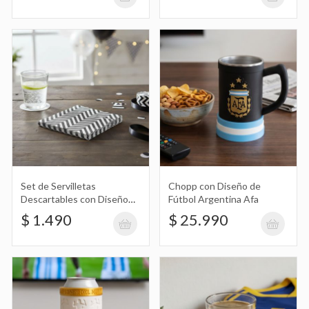
Chopp con Diseño de Fútbol Argentina
Afa
$ 25.990
Porta Lata con Diseño de Fútbol
Argentina Afa
$ 18.490
Set de Servilletas
Chopp con Diseño de
Descartables con Diseño
Fútbol Argentina Afa
Zig Zag X20
$ 1.490
$ 25.990
Taza de Vidrio Bombe Alta Estampada
con Diseño de Boca Juniors
$ 5.190