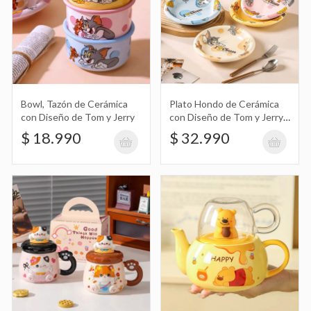
Taza de Cerámica con Forma
Geométrica y Diseño de Chicas Super
$ 34.990
Poderosas con Tapa de Silicona y
Muñeco
Bowl, Tazón de Cerámica
Plato Hondo de Cerámica
con Diseño de Tom y Jerry
con Diseño de Tom y Jerry, I
Love Cheese
$ 18.990
$ 32.990
Molde de Silicona para Pan Mariposa Si
o Si
$ 6.890
Molde de Silicona Redondo 14,5Cm Si
o Si
$ 14.990