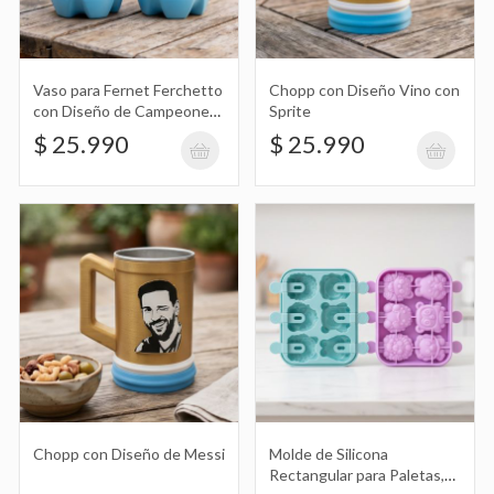
Vaso para Fernet Ferchetto
Chopp con Diseño Vino con
Chopp con Diseño de Messi
con Diseño de Campeones
Sprite
$ 25.990
del Mundo Fútbol
$ 25.990
$ 25.990
Argentina Afa
Molde de Silicona Rectangular para
Paletas, Helados con Forma de
$ 8.990
Animales X6
Molde para Paletas, Helados X6 con
Chopp con Diseño de Messi
Molde de Silicona
Forma de Animales, Huella
$ 10.490
Rectangular para Paletas,