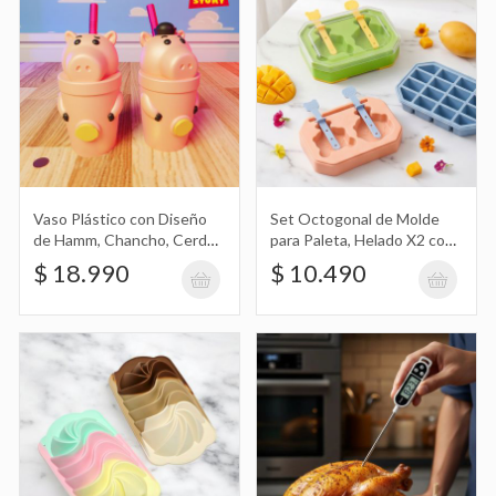
Termómetro Digital en Blister Tp300
$ 5.290
Vaso Plástico con Diseño
Set Octogonal de Molde
de Hamm, Chancho, Cerdo
para Paleta, Helado X2 con
Bolsa Ziploc Hermética Grande con
Toy Story
Cubetera
$ 18.990
$ 10.490
Diseño de Stitch
$ 490
Set de Tazas X6 con Platos X6 de
Cerámica y Porta Tazas
$ 78.990