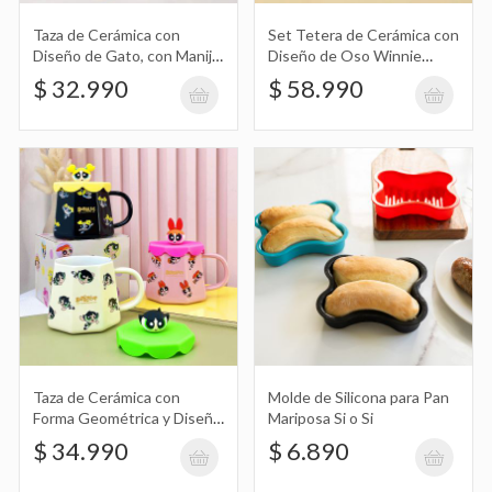
Taza de Cerámica con
Set Tetera de Cerámica con
Diseño de Gato, con Manija
Diseño de Oso Winnie
con Huella y Tapa con
Pooh con Taza
Molde, Aro de Silicona para Cocción Si
$ 32.990
$ 58.990
Muñeco de Silicona
Transparente
o Si 10Cm
$ 4.490
Taza de Cerámica con
Molde de Silicona para Pan
Forma Geométrica y Diseño
Mariposa Si o Si
de Chicas Super Poderosas
$ 34.990
$ 6.890
con Tapa de Silicona y
Muñeco