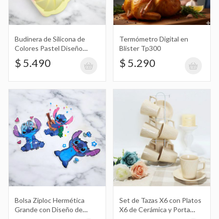
Budinera de Silicona de
Termómetro Digital en
Set de Tazas de Cerámica X4 Apilables
Colores Pastel Diseño
Blister Tp300
Grandes con Diseño de Animal, Gato,
Ondulado 20Cm
$ 31.990
$ 5.490
$ 5.290
Perro, Fruta, Manzana, Comida
Set de Azucarera con Tapa y Lechera
de Cerámica X2 con Cuchara
$ 32.490
Set de Especieros de Cerámica Diseño
Bolsa Ziploc Hermética
Set de Tazas X6 con Platos
Grande con Diseño de
X6 de Cerámica y Porta
de Granito, Mármol, Piedra con Tapa
$ 34.990
Stitch
Tazas