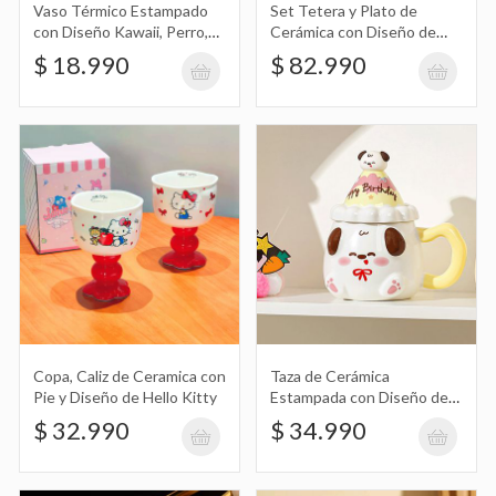
Diseño de Perro, Animal con Tapa en
$ 34.990
Vaso Térmico Estampado
Set Tetera y Plato de
Forma de Gorro Happy Birthday y
con Diseño Kawaii, Perro,
Cerámica con Diseño de
Bread, Oveja 300Ml
Alicia en el País de las
Muñeco de Silicona
$ 18.990
$ 82.990
Maravillas
Set de Hielos Cuadrados X4 y Pinza de
Acero Inoxidable en Estuche
$ 12.990
Bowl de Cerámica Chico Color Rosado
Estampado con Diseño de Snoopy y
$ 16.990
Tapa de Plástico Hermético 9,4X6,5Cm
Copa, Caliz de Ceramica con
Taza de Cerámica
Pie y Diseño de Hello Kitty
Estampada con Diseño de
Perro, Animal con Tapa en
$ 32.990
$ 34.990
Forma de Gorro Happy
Birthday y Muñeco de
Silicona