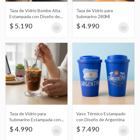
Taza de Vidrio Bombe Alta
Taza de Vidrio para
Estampada con Diseño de
Submarino 280Ml
Vaso Térmico Estampado con Diseño
River Plate
$ 5.190
$ 4.990
de Argentina
$ 7.490
Set de Sorbetes de Vidrio X6 con
Aplique de Gato de Color y Limpia
$ 10.990
Sorbete
Taza de Vidrio para
Vaso Térmico Estampado
Set de Sorbetes de Vidrio X4 con
Submarino Estampada con
con Diseño de Argentina
Frase 280Ml
Aplique de Gato Negro y Limpia
$ 10.990
$ 4.990
$ 7.490
Sorbete