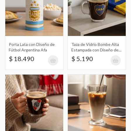
Taza de Vidrio Bombe Alta Estampada
con Diseño de River Plate
$ 5.190
Porta Lata con Diseño de
Taza de Vidrio Bombe Alta
Fútbol Argentina Afa
Estampada con Diseño de
Boca Juniors
$ 18.490
$ 5.190
Taza de Vidrio para Submarino 280Ml
$ 4.990
Taza de Vidrio para Submarino
Estampada con Frase 280Ml
$ 4.990