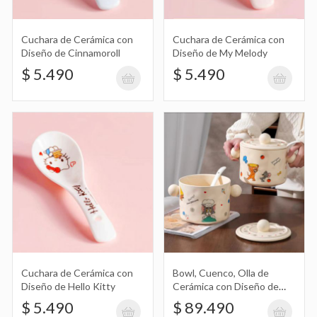
Set de Jarros, Especieros X3 de
Cerámica con Tapa, Cuchara y Tabla,
$ 89.690
Bandeja de Madera
Cuchara de Cerámica con
Cuchara de Cerámica con
Diseño de Cinnamoroll
Diseño de My Melody
$ 5.490
$ 5.490
Tazón, Bowl de Cerámica con Diseño
de Tom y Jerry. Doble Manija y Cuchara
$ 38.990
con Muñeco de Silicona
Bowl, Tazón de Cerámica con Diseño
de Tom y Jerry
$ 18.990
Cuchara de Cerámica con
Bowl, Cuenco, Olla de
Diseño de Hello Kitty
Cerámica con Diseño de
Tom y Jerry con Tapa y
$ 5.490
$ 89.490
Cucharón