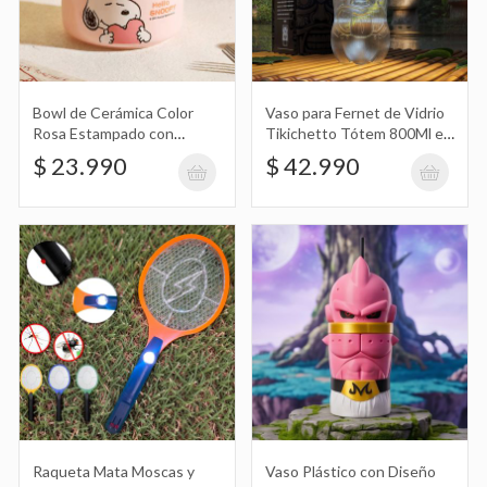
Vaso Plástico con Diseño de Kid Buu
Dragon Ball
$ 18.990
Bowl de Cerámica Color
Vaso para Fernet de Vidrio
Rosa Estampado con
Tikichetto Tótem 800Ml en
Diseño de Snoopy y Tapa
Caja con Sorbete
$ 23.990
$ 42.990
de Plástico Hermético
12,9X7,5Cm
Vaso Térmico con Diseño de
Unicornios y Sorbete de Silicona
$ 19.490
Vaso Térmico con Diseño de Gato
Negro, Animales y Sorbete de Silicona
$ 19.490
Raqueta Mata Moscas y
Vaso Plástico con Diseño