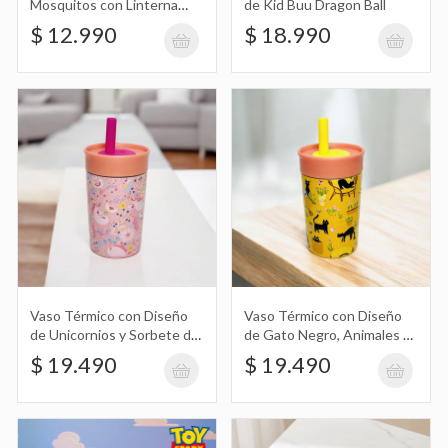
Mosquitos con Linterna
de Kid Buu Dragon Ball
Recargable Micro Usb
$ 12.990
$ 18.990
Vaso Plástico con Diseño de Hamm,
Chancho, Cerdo Toy Story
$ 18.990
Set Octogonal de Molde para Paleta,
Helado X2 con Cubetera
$ 10.490
Vaso Térmico con Diseño
Vaso Térmico con Diseño
de Unicornios y Sorbete de
de Gato Negro, Animales y
Silicona
Sorbete de Silicona
$ 19.490
Budinera de Silicona de Colores Pastel
$ 19.490
Diseño Ondulado 20Cm
$ 5.490