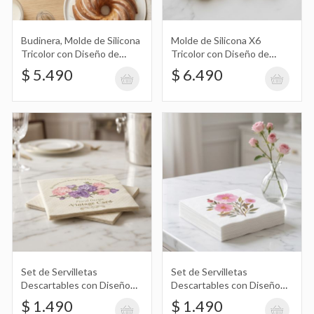
Diseño Vintage Floral, Flores X20
$ 1.490
Budinera, Molde de Silicona
Molde de Silicona X6
Tricolor con Diseño de
Tricolor con Diseño de
Remolinos
Flores
$ 5.490
$ 6.490
Set de Servilletas Descartables con
Diseño de Flores, Rosas con Hojas X20
$ 1.490
Set de Servilletas Descartables con
Diseño Zig Zag X20
$ 1.490
Set de Servilletas
Set de Servilletas
Descartables con Diseño
Descartables con Diseño
Vintage Floral, Flores X20
de Flores, Rosas con Hojas
$ 1.490
$ 1.490
X20