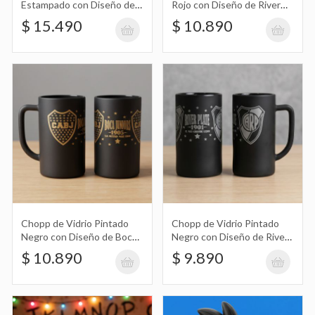
Estampado con Diseño del
Rojo con Diseño de River
Día del Padre
Plate
$ 15.490
$ 10.890
Chopp de Vidrio Pintado Negro con
Diseño de Boca Juniors
$ 10.890
Chopp de Vidrio Pintado Negro con
Diseño de River Plate
$ 9.890
Chopp de Vidrio Pintado
Chopp de Vidrio Pintado
Negro con Diseño de Boca
Negro con Diseño de River
Vaso Plástico con Diseño de Once,
Juniors
Plate
$ 10.890
$ 9.890
Eleven Stranger Things
$ 18.990
Este Vaso Plástico Presenta Un Llamativo
Diseño Inspirado en la Serie de Culto, con