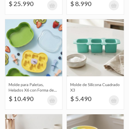
Helados con Forma de
$ 25.990
$ 8.990
Animales X6
Molde de Silicona Cuadrado X3
$ 5.490
Molde de Silicona Redondo Tricolor
Pastel 25X10Cm
$ 7.990
Molde para Paletas,
Molde de Silicona Cuadrado
Helados X6 con Forma de
X3
Animales, Huella
$ 10.490
$ 5.490
Molde de Silicona Redondo Tricolor
Pastel con Forma de Savarín 23X10Cm