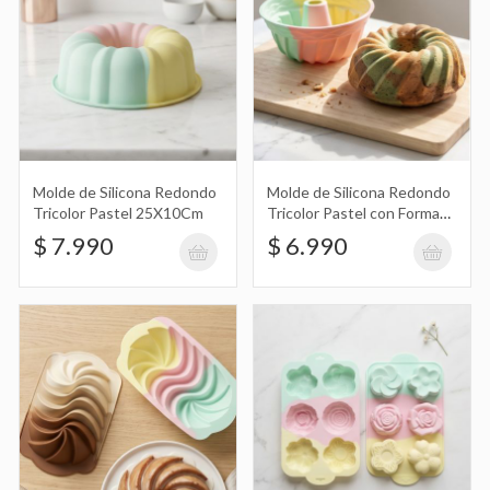
$ 6.990
Budinera, Molde de Silicona Tricolor
con Diseño de Remolinos
$ 5.490
Molde de Silicona Redondo
Molde de Silicona Redondo
Tricolor Pastel 25X10Cm
Tricolor Pastel con Forma
de Savarín 23X10Cm
$ 7.990
$ 6.990
Molde de Silicona X6 Tricolor con
Diseño de Flores
$ 6.490
Set de Servilletas Descartables con