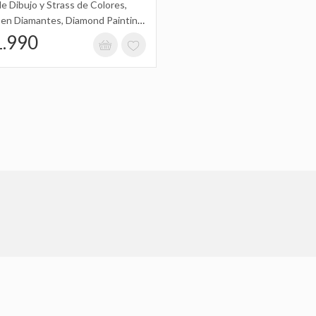
e Dibujo y Strass de Colores,
 en Diamantes, Diamond Painting
13Cm
1.990