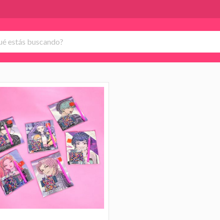
Set de Dibujo y Strass de Colore
Diamantes, Diamond Painting
$ 1.990