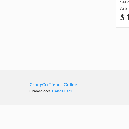
Set d
Arte
10X
$ 
CandyCo Tienda Online
Creado con
Tienda Fácil