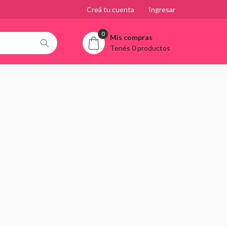
Creá tu cuenta
Ingresar
0
Mis compras
Tenés 0 productos
s, Arte en
Agregar al carrito
 10X13Cm