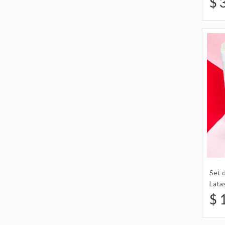
$ 
Raya
Set 
Lata
Esta
$ 
Plat