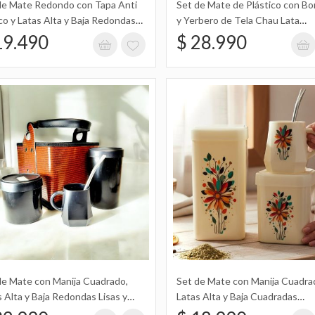
de Mate Redondo con Tapa Anti
Set de Mate de Plástico con Bo
$ 28.990
co y Latas Alta y Baja Redondas
y Yerbero de Tela Chau Lata
Diseño de Animal Print
Estampados en Caja
19.490
$ 28.990
Set de Mate con Manija Cuadrado
Baja Cuadradas Estampadas con
Labubu
$ 18.990
Set de Mate con Manija Cuadrado
de Mate con Manija Cuadrado,
Set de Mate con Manija Cuadrad
 Alta y Baja Redondas Lisas y
Latas Alta y Baja Cuadradas
Baja Redondas Lisas y Canasto 
sto Cuadrado Simil Cuerina a
Estampadas con Diseño de Flor