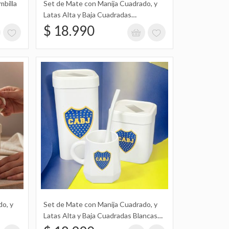
mbilla
Set de Mate con Manija Cuadrado, y
Latas Alta y Baja Cuadradas
Estampadas con Diseño de Labubu
$ 18.990
, y Latas Alta y
Agregar al carrito
 Diseño de
, Latas Alta y
o, y
Set de Mate con Manija Cuadrado, y
Agregar al carrito
Latas Alta y Baja Cuadradas Blancas
Cuadrado Simil
es
Estampadas con Diseño de Boca