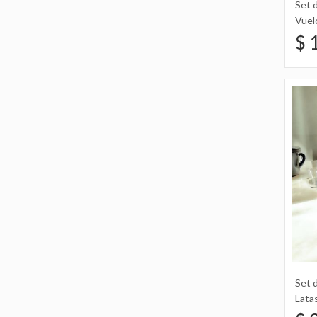
Set 
Vuel
con 
$ 
Set 
Latas
Cana