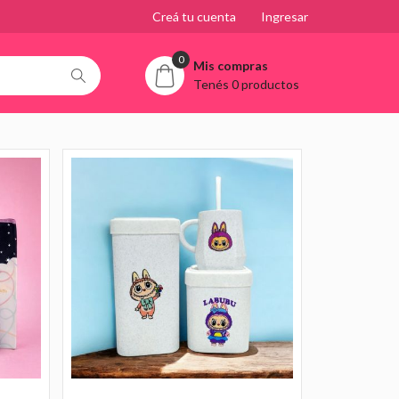
Creá tu cuenta
Ingresar
0
Mis compras
Tenés 0 productos
nti Vuelco y
Agregar al carrito
 Diseño de Animal
billa y Yerbero
Agregar al carrito
n Caja