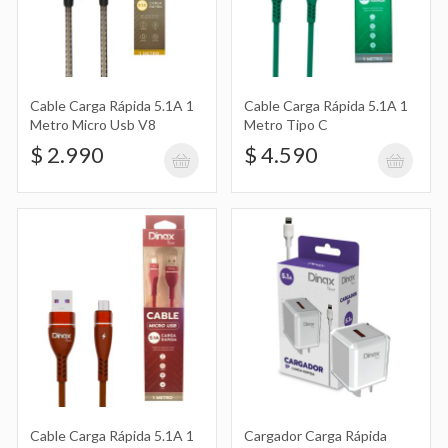
Cable Carga Rápida 5.1A 1 Metro Tipo
C
$ 4.590
Cable Carga Rápida 5.1A 1
Cable Carga Rápida 5.1A 1
Metro Micro Usb V8
Metro Tipo C
$ 2.990
$ 4.590
Cable Carga Rápida 5.1A 1 Metro
Micro Usb V8
$ 2.890
Cargador Carga Rápida 5.1A con
Entrada Usb y Cable de Iphone Ip
$ 9.890
Cable Carga Rápida 5.1A 1
Cargador Carga Rápida