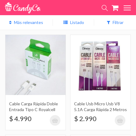
Listado
Filtrar
Cable Carga Rápida Doble Entrada
Tipo C Royalcell
$ 4.990
Cable Usb Micro Usb V8 5.1A Carga
Rápida 2 Metros
$ 2.990
Cable Carga Rápida Doble
Cable Usb Micro Usb V8
Entrada Tipo C Royalcell
5.1A Carga Rápida 2 Metros
$ 4.990
$ 2.990
Cable Carga Rápida 5.1A 1 Metro