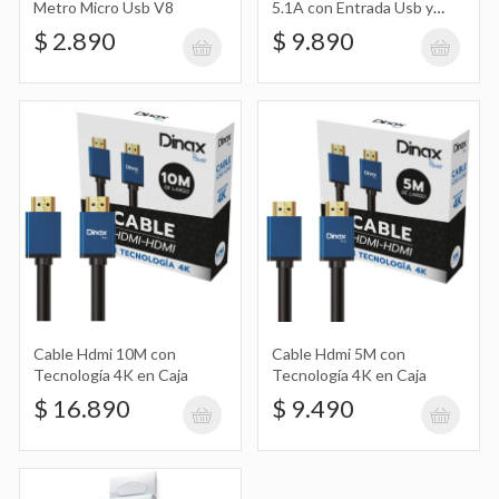
Metro Micro Usb V8
5.1A con Entrada Usb y
Cable de Iphone Ip
$ 2.890
$ 9.890
Cable Hdmi 10M con Tecnología 4K en
Caja
$ 16.890
Cable Hdmi 5M con Tecnología 4K en
Caja
$ 9.490
Cable Hdmi 10M con
Cable Hdmi 5M con
Tecnología 4K en Caja
Tecnología 4K en Caja
Cable Usb Tipo C 5.1A Carga Rápida 2
$ 16.890
$ 9.490
Metros
$ 2.459