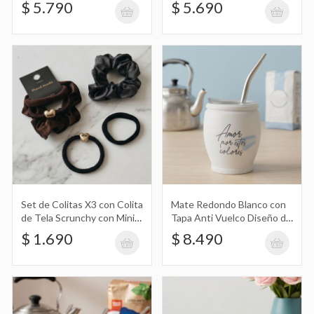
$ 5.790
Argentina
$ 5.690
Dedos Táctiles para Celular
Taza de Vidrio Bombe Alta Estampada
con Diseño de Stitch con Corazones y
$ 7.490
Flores
Guantes de Invierno Sport a Moto
Set de Colitas X3 con Colita
Mate Redondo Blanco con
$ 6.490
de Tela Scrunchy con Mini
Tapa Anti Vuelco Diseño de
Strass, Colita Lisa, y Colita
Argentina Amor por Estos
$ 1.690
$ 8.490
con Textura y Corazón
Colores
Dorado Min
Guantes de Invierno Fashion Sport