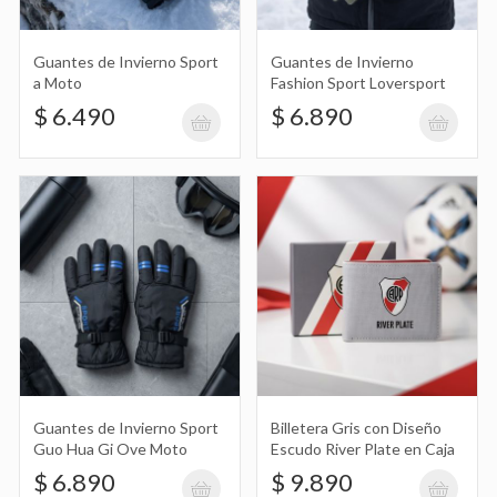
Riñonera con Cierre Superior de la
Selección Argentina, Afa
$ 6.990
Guantes de Invierno Sport
Guantes de Invierno
a Moto
Fashion Sport Loversport
$ 6.490
$ 6.890
Llavero Monedero de Silicona con
Diseño de Hello Kitty, Kuromi, Labubu,
$ 4.990
Carpincho, Capybara, Capibara con
Disfraz de Gato y Correa Good Luck
Corazón
Chopp de Vidrio con Diseño de Boca
Juniors con Golosinas Día del Padre
$ 16.990
Guantes de Invierno Sport
Billetera Gris con Diseño
Guo Hua Gi Ove Moto
Escudo River Plate en Caja
$ 6.890
$ 9.890