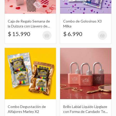
Caja de Regalo Semana de
Combo de Golosinas X3
Combo Degustación de Alfajores
la Dulzura con Llavero de
Milka
Marley X2
$ 4.290
Peluche, Chocolate y Globo
$ 15.990
$ 6.990
Brillo Labial Líquido Lipglaze con Forma
de Candado Tei Cosmética
$ 3.490
Brillo Labial Líquido Lip Oil Tei
Combo Degustación de
Brillo Labial Líquido Lipglaze
Cosmética
$ 2.890
Alfajores Marley X2
con Forma de Candado Tei