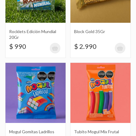
Tubito Mogul Mix Frutal 70Gr
$ 2.990
Rocklets Edición Mundial
Block Gold 35Gr
20Gr
$ 990
$ 2.990
Corneta Tipo Inflador de Argentina
$ 6.990
Lentes con Diseño de Pelotas de
Fútbol y Banderas de Argentina
$ 1.990
Mogul Gomitas Ladrillos
Tubito Mogul Mix Frutal