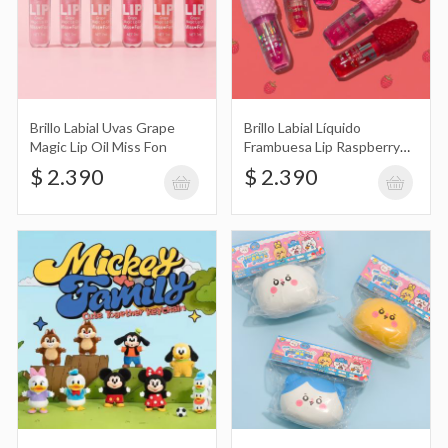
Squishy Anti Estrés con Diseño de
Brillo Labial Uvas Grape
Brillo Labial Líquido
Cabeza de Oso Mochi Chiikawa
$ 6.490
Magic Lip Oil Miss Fon
Frambuesa Lip Raspberry
Sweet Lip Gloss Miss Fon
$ 2.390
$ 2.390
Sueter para Perro con Diseño de
Argentina
$ 44.990
Peluche de Oso Lotso Acostado