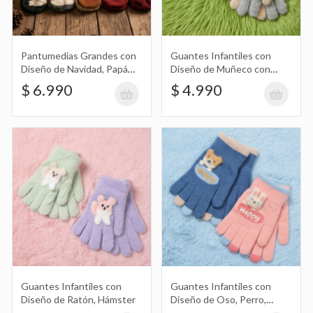
Pantumedias Grandes con
Guantes Infantiles con
Set de Colitas X3 con Colita de Tela
Diseño de Navidad, Papá
Diseño de Muñeco con
Scrunchy con Mini Strass, Colita Lisa, y
Noel, Reno, Copo de Nieve
Gorro de Conejo
$ 1.690
$ 6.990
$ 4.990
Pratys
Colita con Textura y Corazón Dorado
Min
Mate Redondo Blanco con Tapa Anti
Vuelco Diseño de Argentina Amor por
$ 8.490
Estos Colores
Mate con Manija Cuadrado Blanco
Guantes Infantiles con
Guantes Infantiles con
Diseño de Ratón, Hámster
Diseño de Oso, Perro,
Nevado Estampado con Diseño de
$ 5.890
Zorro, Conejo Happy y