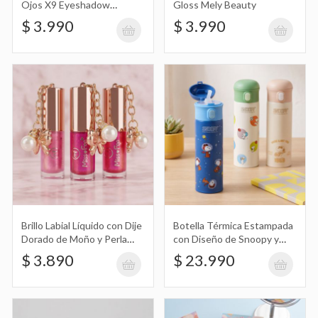
Ojos X9 Eyeshadow
Gloss Mely Beauty
Palette Be Glam Sevencool
$ 3.990
$ 3.990
Brillo Labial Líquido con Dije Dorado de
Makeup
Moño y Perla Miss Fon
$ 3.890
Botella Térmica Estampada con Diseño
de Snoopy y Correa 500Ml
$ 23.990
Brillo Labial Líquido con Dije
Botella Térmica Estampada
Dorado de Moño y Perla
con Diseño de Snoopy y
Botella Térmica Stanley Cilíndrica con
Miss Fon
Correa 500Ml
$ 3.890
$ 23.990
Manija y Pico 1500Ml
$ 43.990