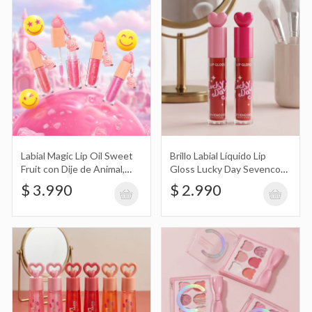
de Animal, Oso, Conejo con Orejas
$ 3.990
Brillo Labial Líquido Lip Gloss Lucky Day
Sevencool Makeup
$ 2.990
Labial Magic Lip Oil Sweet
Brillo Labial Líquido Lip
Fruit con Dije de Animal,
Gloss Lucky Day Sevencool
Oso, Conejo con Orejas
Makeup
$ 3.990
$ 2.990
Brillo Labial Líquido Happy Lips Corazón
Sevencool Makeup
$ 2.990