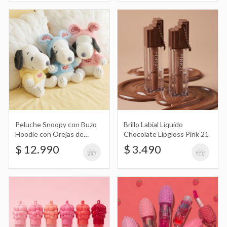
Brillo Labial Uvas Grape Magic Lip Oil
Miss Fon
$ 2.390
Brillo Labial Líquido Frambuesa Lip
Peluche Snoopy con Buzo
Brillo Labial Líquido
Hoodie con Orejas de
Chocolate Lipgloss Pink 21
Raspberry Sweet Lip Gloss Miss Fon
$ 2.390
Conejo
$ 12.990
$ 3.490
Muñeco Sorpresa de Mickey Family
Cute Together Keychain
$ 21.990