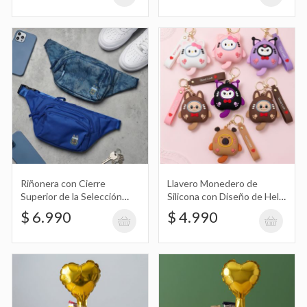
Chopp de Vidrio Pintado con Diseño
del Día del Padre con Golosinas
$ 16.990
Set de Squishys Anti Estrés con Forma
de Huellas, Patas X4 con Figuras,
$ 6.990
Brillos, y Pompones
Riñonera con Cierre
Llavero Monedero de
Superior de la Selección
Silicona con Diseño de Hello
Argentina, Afa
Kitty, Kuromi, Labubu,
$ 6.990
$ 4.990
Carpincho, Capybara,
Squishy Anti Estrés con Forma de
Capibara con Disfraz de
Gato y Correa Good Luck
Huella Grande, Pata con Brillos Figuras,
$ 10.990
Corazón
Pelotitas, Pompones