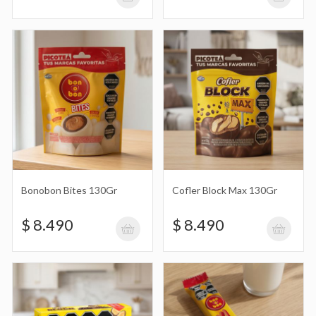
Cofler Block Max 130Gr
$ 8.490
Mani con Chocolate Block 40Gr
$ 3.490
Bonobon Bites 130Gr
Cofler Block Max 130Gr
$ 8.490
$ 8.490
Oblea Xl Bonobon 45Gr
$ 2.190