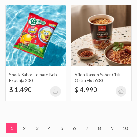
Snack Sabor Tomate Bob
Vifon Ramen Sabor Chili
Esponja 20G
Ostra Hot 60G
$ 1.490
$ 4.990
1
2
3
4
5
6
7
8
9
10