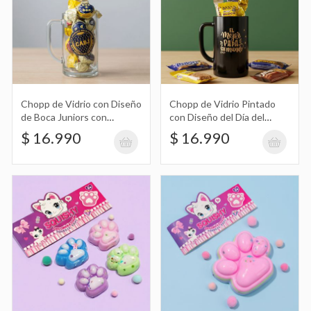
Bebida Coreana Café Helado Sabor
Caramel Macchiato en Botella Cantata
$ 6.990
275Ml
Chopp de Vidrio con Diseño
Chopp de Vidrio Pintado
de Boca Juniors con
con Diseño del Día del
Golosinas Día del Padre
Padre con Golosinas
$ 16.990
$ 16.990
Bebida Coreana Café Helado Sabor
Premium Latte en Botella Cantata
$ 6.990
275Ml
Snack Sabor Tomate Bob Esponja 20G
$ 1.490