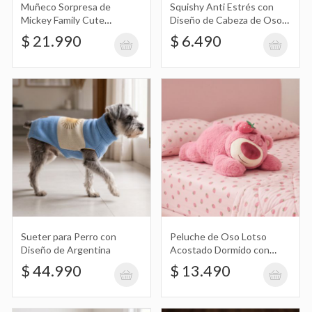
Dormido con Frutilla 27Cm
$ 13.490
Muñeco Sorpresa de
Squishy Anti Estrés con
Mickey Family Cute
Diseño de Cabeza de Oso
Together Keychain
Mochi Chiikawa
$ 21.990
$ 6.490
Peluche Snoopy con Corazón Love
70Cm
$ 174.990
Mini Torta Aguila Dark
$ 2.590
Sueter para Perro con
Peluche de Oso Lotso
Diseño de Argentina
Acostado Dormido con
Frutilla 27Cm
$ 44.990
$ 13.490