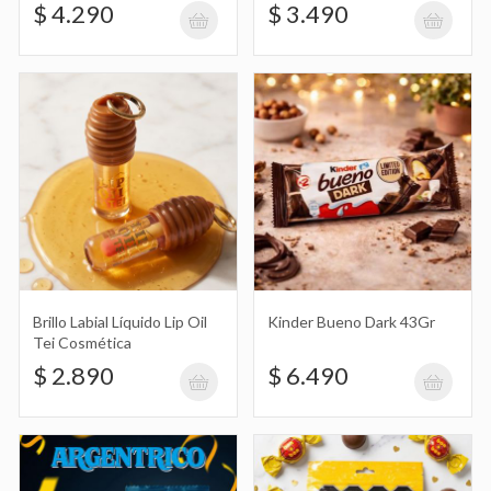
Cosmética
$ 4.290
$ 3.490
Kinder Bueno Dark 43Gr
$ 6.490
Alfajor Rasta Argentrico con
Merengue
$ 3.290
Brillo Labial Líquido Lip Oil
Kinder Bueno Dark 43Gr
Tei Cosmética
$ 2.890
$ 6.490
Bombones Bonobon en Doy Pack
150Gr