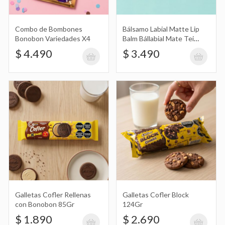
85Gr
$ 1.890
Combo de Bombones
Bálsamo Labial Matte Lip
Bonobon Variedades X4
Balm Bállabial Mate Tei
Cosmética
$ 4.490
$ 3.490
Galletas Cofler Block 124Gr
$ 2.690
Bonobon Bites 130Gr
$ 8.490
Galletas Cofler Rellenas
Galletas Cofler Block
con Bonobon 85Gr
124Gr
$ 1.890
$ 2.690