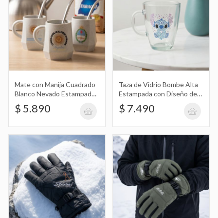
Loversport
$ 6.890
Guantes de Invierno Sport Guo Hua Gi
Ove Moto
$ 6.890
Mate con Manija Cuadrado
Taza de Vidrio Bombe Alta
Blanco Nevado Estampado
Estampada con Diseño de
con Diseño de Argentina
Stitch con Corazones y
$ 5.890
$ 7.490
Flores
Billetera Gris con Diseño Escudo River
Plate en Caja
$ 9.890