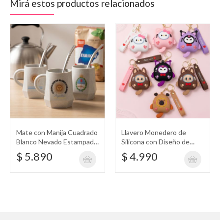
Mirá estos productos relacionados
Mate con Manija Cuadrado
Llavero Monedero de
Blanco Nevado Estampado
Silicona con Diseño de
con Diseño de Argentina
Hello Kitty, Kuromi,
$ 5.890
$ 4.990
Labubu, Carpincho,
Capybara, Capibara con
Disfraz de Gato y Correa
Good Luck Corazón