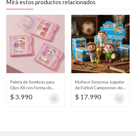
Mirá estos productos relacionados
Paleta de Sombras para
Muñeco Sorpresa Jugador
Ojos X6 con Forma de
de Fútbol Campeones del
Osos High-Pigment
Mundo en Caja
$ 3.990
$ 17.990
Shades Deliver Intense
Color Powder Eyeshadow
Sevencool Makeup